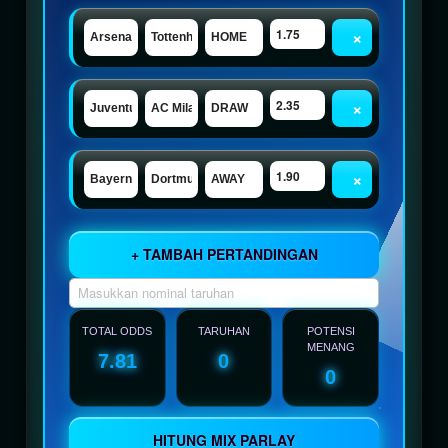
×
×
×
+ TAMBAH PERTANDINGAN
TOTAL ODDS
TARUHAN
POTENSI
MENANG
7.81
0
0
HITUNG MIX PARLAY