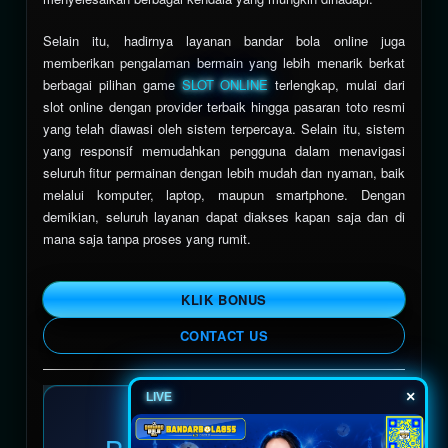
yang cukup lengkap setiap harinya.
Selain itu, hadirnya layanan bandar bola online juga
memberikan pengalaman bermain yang lebih menarik berkat
berbagai pilihan game
SLOT ONLINE
terlengkap, mulai dari
4.9 Rating
Nadia Putri - Surabaya
slot online dengan provider terbaik hingga pasaran toto resmi
yang telah diawasi oleh sistem terpercaya. Selain itu, sistem
Juni 2026
yang responsif memudahkan pengguna dalam menavigasi
seluruh fitur permainan dengan lebih mudah dan nyaman, baik
Tampilan situs BANDARBOLA855 sangat
melalui komputer, laptop, maupun smartphone. Dengan
mudah dipahami. Semua menu tersusun rapi
demikian, seluruh layanan dapat diakses kapan saja dan di
sehingga proses navigasi menjadi lebih
mana saja tanpa proses yang rumit.
nyaman melalui perangkat apa pun.
KLIK BONUS
CONTACT US
4.9 Rating
Fajar Hidayat - Medan
×
Juni 2026
LIVE
Review Pemain